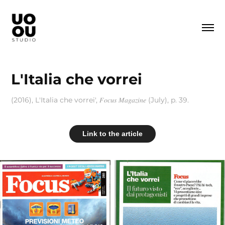
L'Italia che vorrei
(2016), L'Italia che vorrei', 𝐹𝑜𝑐𝑢𝑠 𝑀𝑎𝑔𝑎𝑧𝑖𝑛𝑒 (July), p. 39.
Link to the article